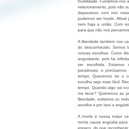
hostilidade. Fundimos-nos 
relacionamento, pois não s
deparamos com nós mes
podemos ser hostis. Afinal 
nem haja a união. Com is
para que não nos percamos
A liberdade também nos cau
do desconhecido. Somos 
nossas escolhas. Como diss
angustiante, pois há infin
ser escolhida. Estamos 
paradoxais, e precisamos 
tempo. Queremos ter o co
escolha seja mais fácil. Re
tempo. Quando algo vai oc
me levar? Queremos as pre
liberdade, evitamos ou red
escolha e por isso a angúst
A morte é nossa maior ce
morte causa angústia para 
espaço, do que reconhecer 