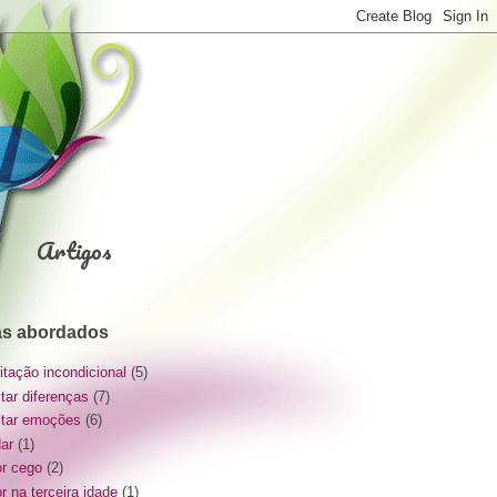
Artigos
s abordados
itação incondicional
(5)
itar diferenças
(7)
itar emoções
(6)
dar
(1)
r cego
(2)
r na terceira idade
(1)