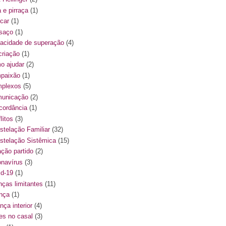
a e pirraça
(1)
ncar
(1)
saço
(1)
acidade de superação
(4)
criação
(1)
o ajudar
(2)
paixão
(1)
plexos
(5)
unicação
(2)
cordância
(1)
litos
(3)
stelação Familiar
(32)
stelação Sistêmica
(15)
ação partido
(2)
onavírus
(3)
id-19
(1)
nças limitantes
(11)
ança
(1)
nça interior
(4)
ses no casal
(3)