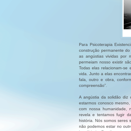
Para Psicoterapia Existenc
construção permanente do 
as angústias vividas por
permeiam nosso existir são 
Todas elas relacionam-se 
vida. Junto a elas encontra
fala, outro e obra, confo
compreensão”.
A angústia da solidão diz 
estarmos conosco mesmo, 
com nossa humanidade, no
revela e tentamos fugir 
história. Nós somos seres 
não podemos estar no outr