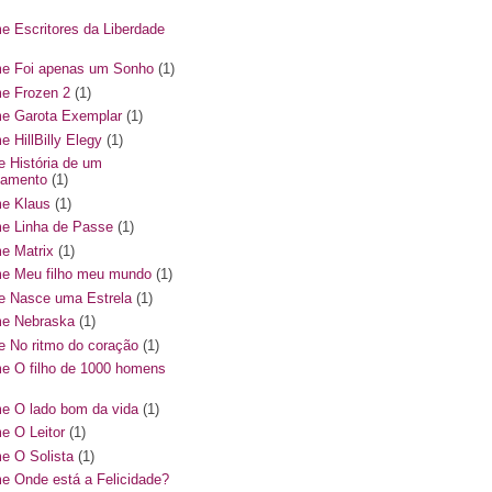
me Escritores da Liberdade
me Foi apenas um Sonho
(1)
me Frozen 2
(1)
me Garota Exemplar
(1)
e HillBilly Elegy
(1)
me História de um
amento
(1)
me Klaus
(1)
me Linha de Passe
(1)
me Matrix
(1)
me Meu filho meu mundo
(1)
me Nasce uma Estrela
(1)
me Nebraska
(1)
me No ritmo do coração
(1)
me O filho de 1000 homens
me O lado bom da vida
(1)
me O Leitor
(1)
me O Solista
(1)
me Onde está a Felicidade?