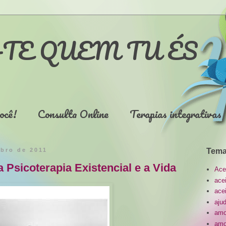
TE QUEM TU ÉS
ocê!
Consulta Online
Terapias integrativas
ubro de 2011
Tema
 Psicoterapia Existencial e a Vida
Ace
ace
ace
aju
amo
amo