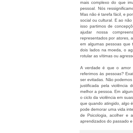
mais complexo do que im
pessoal. Nós ressignific
Mas não é tarefa fácil, e p
social ou cultural. E ao nã
isso partimos de concepçõe
ajudar nossa compree
representados por atores, 
em algumas pessoas que t
dois lados na moeda, o ag
rotular as vítimas ou agres
A verdade é que o amor n
referimos às pessoas? Exa
ser evitadas. Não podemos 
justificada pela violênci
melhor a pessoa. Em algun
o ciclo da violência em sua
que quando atingido, algo 
pode demorar uma vida intei
de Psicologia, acolher e a
aprendizados do passado e 