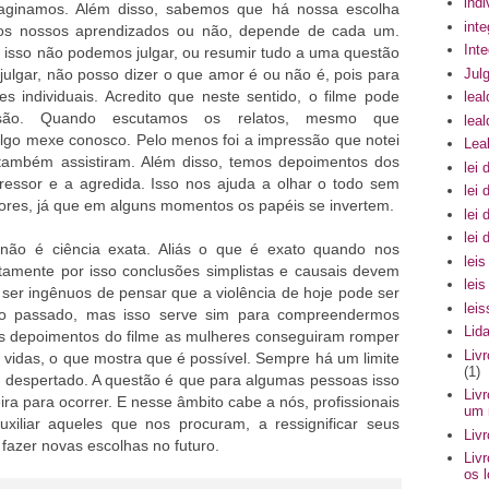
indi
aginamos. Além disso, sabemos que há nossa escolha
int
amos nossos aprendizados ou não, depende de cada um.
Int
or isso não podemos julgar, ou resumir tudo a uma questão
Julg
o julgar, não posso dizer o que amor é ou não é, pois para
s individuais. Acredito que neste sentido, o filme pode
leal
nsão. Quando escutamos os relatos, mesmo que
lea
algo mexe conosco. Pelo menos foi a impressão que notei
Lea
ambém assistiram. Além disso, temos depoimentos dos
lei 
ressor e a agredida. Isso nos ajuda a olhar o todo sem
lei 
sores, já que em alguns momentos os papéis se invertem.
lei 
lei
ão é ciência exata. Aliás o que é exato quando nos
lei
tamente por isso conclusões simplistas e causais devem
lei
ser ingênuos de pensar que a violência de hoje pode ser
lei
a do passado, mas isso serve sim para compreendermos
Lid
s depoimentos do filme as mulheres conseguiram romper
Liv
s vidas, o que mostra que é possível. Sempre há um limite
(1)
é despertado. A questão é que para algumas pessoas isso
Liv
ra para ocorrer. E nesse âmbito cabe a nós, profissionais
um 
uxiliar aqueles que nos procuram, a ressignificar seus
Liv
fazer novas escolhas no futuro.
Liv
os 