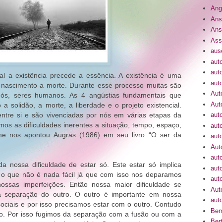
Ang
Ans
Ans
Ass
aus
aut
aut
ial a existência precede a essência. A existência é uma
aut
nascimento a morte. Durante esse processo muitas são
Aut
 nós, seres humanos. As 4 angústias fundamentais que
Aut
a solidão, a morte, a liberdade e o projeto existencial.
entre si e são vivenciadas por nós em várias etapas da
aut
mos as dificuldades inerentes a situação, tempo, espaço,
aut
rme nos apontou Augras (1986) em seu livro “O ser da
auto
Aut
aut
da nossa dificuldade de estar só. Este estar só implica
aut
o que não é nada fácil já que com isso nos deparamos
aut
ssas imperfeições. Então nossa maior dificuldade se
Aut
da separação do outro. O outro é importante em nossa
auto
sociais e por isso precisamos estar com o outro. Contudo
Bem
o. Por isso fugimos da separação com a fusão ou com a
Bert