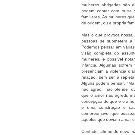
mulheres abrigadas são d
podem contar com outra s
familiares. As mulheres qu
de origem, ou a própria fam
Mas o que provoca nossa r
pessoas se submetem a r
Podemos pensar em várias
visão completa do assunt
mulheres, é possível not
infância. Algumas sofrem 
presenciam a violência di
relação, sem ser a repleta
Alguns podem pensar: “Ma
não agredi, não ofende” o
que o amor não agredi, m
concepção do que é o amor
é uma construção e cad
compreensível que pessoas
aqueles que deviam amar e c
Contudo, afirmo de novo, n