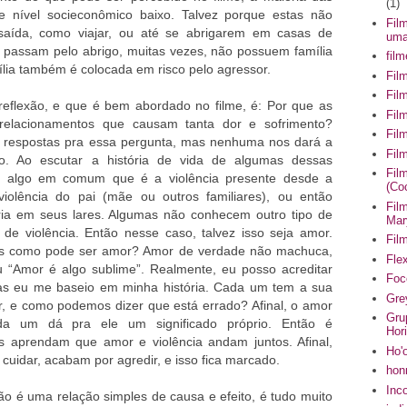
(1)
e nível socieconômico baixo. Talvez porque estas não
Fil
aída, como viajar, ou até se abrigarem em casas de
uma
e passam pelo abrigo, muitas vezes, não possuem família
fil
ília também é colocada em risco pelo agressor.
Fil
Fil
eflexão, e que é bem abordado no filme, é: Por que as
Fil
elacionamentos que causam tanta dor e sofrimento?
Fil
 respostas pra essa pergunta, mas nenhuma nos dará a
Fil
o. Ao escutar a história de vida de algumas dessas
Fil
ar algo em comum que é a violência presente desde a
(Co
violência do pai (mãe ou outros familiares), ou então
Fil
ária em seus lares. Algumas não conhecem outro tipo de
Mar
 de violência. Então nesse caso, talvez isso seja amor.
Fil
s como pode ser amor? Amor de verdade não machuca,
Flex
u “Amor é algo sublime”. Realmente, eu posso acreditar
Foc
as eu me baseio em minha história. Cada um tem a sua
Gre
, e como podemos dizer que está errado? Afinal, o amor
Gru
a um dá pra ele um significado próprio. Então é
Hor
 aprendam que amor e violência andam juntos. Afinal,
Ho'
uidar, acabam por agredir, e isso fica marcado.
hon
Inc
ão é uma relação simples de causa e efeito, é tudo muito