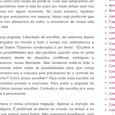
ao outro com receio de perdê-lo. Com isso adoecemos um
birr
uportamos viver a vida do outro por muito tempo sem nos
Bri
mos em algum momento. No outro extremo, também
can
já que precisamos nos separar, talvez seja preferível que
so nos afastamos do outro, o enxotamos de nossa vida
Cap
 dele.
Co-
com
sa angústia. Liberdade de escolher, de estarmos diante
com
lançados ao mundo e todo o tempo nos submetemos a
Com
e Sartre “Estamos condenados a ser livres”. Escolher é
Com
itas possibilidades que são perdidas quando uma só pode
con
sempre diante de situações conflitivas, ambíguas e
conf
exercer nossa liberdade. Mas tentamos evitá-la todo o
Con
ntrole sobre todas as possibilidades para que nossa
Con
corremo-nos a oráculos pois precisamos ter o controle do
cor
orrer? Como posso escolher? Para onde essa escolha irá
cor
visões prontas e concretas. Para evitar a angústia da
cov
uzimos nossas escolhas. Contudo a não escolha já é uma
ia é permanente.
Cre
cri
rteza e nossa principal negação. Apenas a menção da
Cria
alguns. É preferível se alienar no mundo, no tempo e no
cri
que somos seres finitos. Não queremos envelhecer, pois