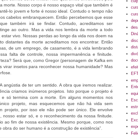
cul
sa morte. Nosso corpo é nosso espaço vital que também é
cur
antê-lo jovem e forte é nosso ideal. Contudo o tempo não
cur
e os cabelos embranquecem. Então percebemos que esse
dep
que também irá se findar. Contudo, acreditamos ser
des
atinge ao outro. Mas a vida nos lembra da morte a todo
Din
 estar vivo. Nossas perdas ao longo da vida nos doem na
disc
 distantes da morte acreditamos nos encontrar. Então
dis
soas, de um emprego, de casamento, é a vida lembrando
divó
ossa falta de controle, nossa impermanência e finitude.
certeza? Será que, como Gregor (personagem de Kafka em
doc
s virar insetos para reconhecer nossa humanidade? Mas
efe
rfose.
EF
emp
 A angústia de ter um sentido. A obra que iremos realizar.
Ent
ência criamos inúmeros projetos. Isto porque o projeto é
equi
, e só termina com a morte. Em alguns momentos nos
Esc
único projeto, mas esquecemos que não há vida sem
est
m projeto, por isso ele não pode ser único. Ele envolve
exc
, nosso estar só, e o reconhecimento da nossa finitude.
Exc
io ao fim de nossa existência. Mesmo porque, como nos
exp
e obra do ser humano é a construção de existência”.
Fel