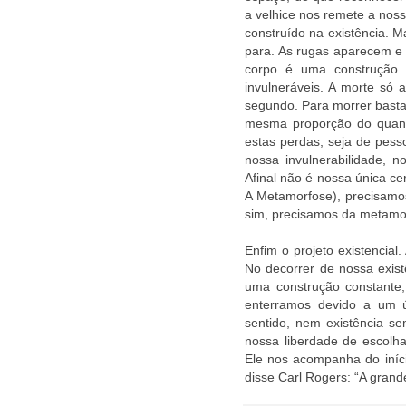
a velhice nos remete a nos
construído na existência. M
para. As rugas aparecem 
corpo é uma construção 
invulneráveis. A morte só 
segundo. Para morrer basta
mesma proporção do quanto
estas perdas, seja de pes
nossa invulnerabilidade, n
Afinal não é nossa única 
A Metamorfose), precisamo
sim, precisamos da metamo
Enfim o projeto existencial.
No decorrer de nossa exist
uma construção constante
enterramos devido a um 
sentido, nem existência se
nossa liberdade de escolha
Ele nos acompanha do iníc
disse Carl Rogers: “A grand