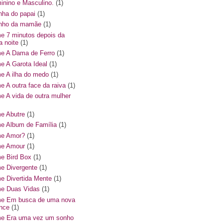
inino e Masculino.
(1)
inha do papai
(1)
hinho da mamãe
(1)
me 7 minutos depois da
a noite
(1)
me A Dama de Ferro
(1)
me A Garota Ideal
(1)
me A ilha do medo
(1)
me A outra face da raiva
(1)
me A vida de outra mulher
me Abutre
(1)
me Album de Família
(1)
me Amor?
(1)
me Amour
(1)
me Bird Box
(1)
me Divergente
(1)
me Divertida Mente
(1)
me Duas Vidas
(1)
me Em busca de uma nova
nce
(1)
me Era uma vez um sonho