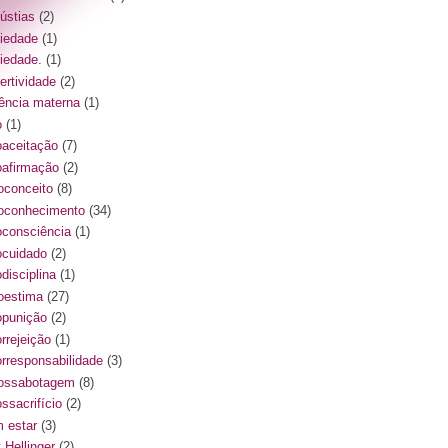
ústias
(2)
iedade
(1)
iedade.
(1)
ertividade
(2)
ência materna
(1)
o
(1)
oaceitação
(7)
oafirmação
(2)
oconceito
(8)
oconhecimento
(34)
oconsciência
(1)
ocuidado
(2)
disciplina
(1)
oestima
(27)
opunição
(2)
orrejeição
(1)
orresponsabilidade
(3)
ossabotagem
(8)
ssacrifício
(2)
 estar
(3)
 Hellinger
(2)