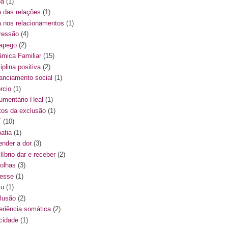
pa
(1)
a das relações
(1)
a nos relacionamentos
(1)
ressão
(4)
apego
(2)
âmica Familiar
(15)
iplina positiva
(2)
tanciamento social
(1)
rcio
(1)
umentário Heal
(1)
itos da exclusão
(1)
T
(10)
atia
(1)
ender a dor
(3)
líbrio dar e receber
(2)
olhas
(3)
resse
(1)
lu
(1)
lusão
(2)
eriência somática
(2)
icidade
(1)