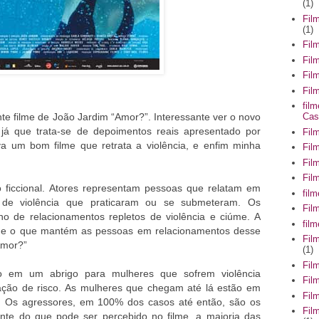
(1)
Fil
(1)
Fil
Fil
Fil
Film
fil
te filme de João Jardim “Amor?”. Interessante ver o novo
Cas
, já que trata-se de depoimentos reais apresentado por
Fil
a um bom filme que retrata a violência, e enfim minha
Fil
Fil
Fil
 ficcional. Atores representam pessoas que relatam em
fil
as de violência que praticaram ou se submeteram. Os
Fil
o de relacionamentos repletos de violência e ciúme. A
fil
que o que mantém as pessoas em relacionamentos desse
Fil
Amor?”
(1)
Fil
o em um abrigo para mulheres que sofrem violência
Fil
ação de risco. As mulheres que chegam até lá estão em
Fil
. Os agressores, em 100% dos casos até então, são os
Fil
nte do que pode ser percebido no filme, a maioria das