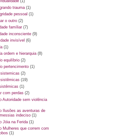
vidualidade
(1)
egrando trauma
(1)
egridade pessoal
(1)
ar o outro
(2)
dade famíliar
(7)
ldade inconsciente
(9)
ldade invisível
(6)
da
(1)
da ordem e hierarquia
(8)
do equilíbrio
(2)
 do pertencimento
(1)
s sistemicas
(2)
s sistêmicas
(19)
ssistêmicas
(1)
ar com perdas
(2)
ro Autoridade sem violência
ro Ilusões as aventuras de
messias indeciso
(1)
ro Jóia na Ferida
(1)
ro Mulheres que correm com
lobos
(1)