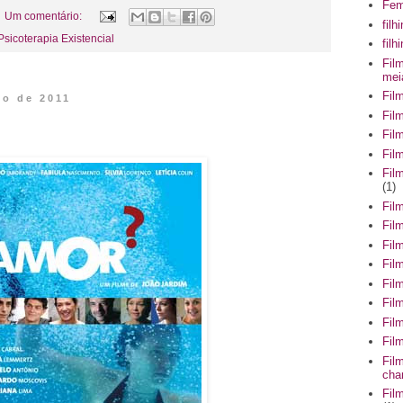
Fem
Um comentário:
filh
Psicoterapia Existencial
fil
Fil
mei
Fil
io de 2011
Fil
Fil
Fil
Fil
(1)
Fil
Fil
Fil
Fil
Fil
Fil
Fil
Fil
Fil
cha
Fil