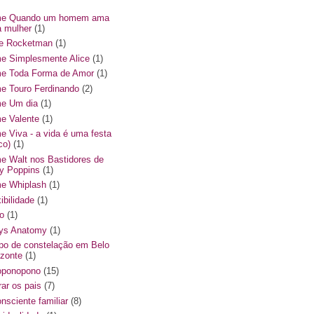
me Quando um homem ama
 mulher
(1)
me Rocketman
(1)
me Simplesmente Alice
(1)
me Toda Forma de Amor
(1)
me Touro Ferdinando
(2)
me Um dia
(1)
me Valente
(1)
me Viva - a vida é uma festa
co)
(1)
me Walt nos Bastidores de
y Poppins
(1)
me Whiplash
(1)
ibilidade
(1)
o
(1)
ys Anatomy
(1)
po de constelação em Belo
izonte
(1)
oponopono
(15)
rar os pais
(7)
onsciente familiar
(8)