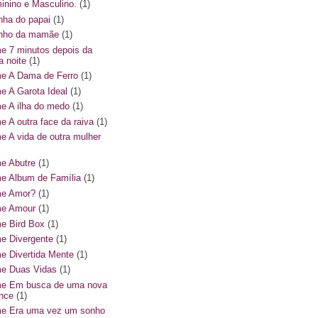
inino e Masculino.
(1)
inha do papai
(1)
hinho da mamãe
(1)
me 7 minutos depois da
a noite
(1)
me A Dama de Ferro
(1)
me A Garota Ideal
(1)
me A ilha do medo
(1)
me A outra face da raiva
(1)
me A vida de outra mulher
me Abutre
(1)
me Album de Família
(1)
me Amor?
(1)
me Amour
(1)
me Bird Box
(1)
me Divergente
(1)
me Divertida Mente
(1)
me Duas Vidas
(1)
me Em busca de uma nova
nce
(1)
me Era uma vez um sonho