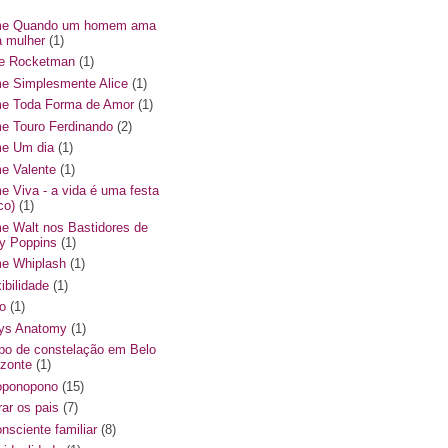
me Quando um homem ama
 mulher
(1)
me Rocketman
(1)
me Simplesmente Alice
(1)
me Toda Forma de Amor
(1)
me Touro Ferdinando
(2)
me Um dia
(1)
me Valente
(1)
me Viva - a vida é uma festa
co)
(1)
me Walt nos Bastidores de
y Poppins
(1)
me Whiplash
(1)
ibilidade
(1)
o
(1)
ys Anatomy
(1)
po de constelação em Belo
izonte
(1)
oponopono
(15)
rar os pais
(7)
onsciente familiar
(8)