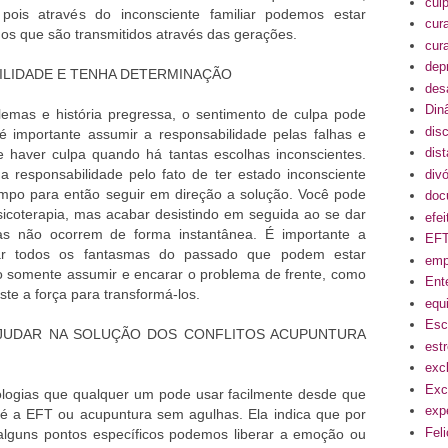
cul
pois através do inconsciente familiar podemos estar
cur
os que são transmitidos através das gerações.
cur
dep
ILIDADE E TENHA DETERMINAÇÃO
des
Din
lemas e história pregressa, o sentimento de culpa pode
disc
 importante assumir a responsabilidade pelas falhas e
dis
e haver culpa quando há tantas escolhas inconscientes.
 responsabilidade pelo fato de ter estado inconsciente
divó
empo para então seguir em direção a solução. Você pode
doc
psicoterapia, mas acabar desistindo em seguida ao se dar
efe
s não ocorrem de forma instantânea. É importante a
EF
ar todos os fantasmas do passado que podem estar
emp
o somente assumir e encarar o problema de frente, como
Ent
te a força para transformá-los.
equi
Esc
AJUDAR NA SOLUÇÃO DOS CONFLITOS ACUPUNTURA
est
exc
Exc
logias que qualquer um pode usar facilmente desde que
exp
ra é a EFT ou acupuntura sem agulhas. Ela indica que por
Fel
alguns pontos específicos podemos liberar a emoção ou