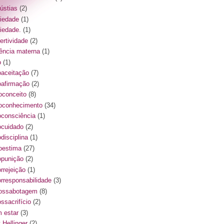
ústias
(2)
iedade
(1)
iedade.
(1)
ertividade
(2)
ência materna
(1)
o
(1)
oaceitação
(7)
oafirmação
(2)
oconceito
(8)
oconhecimento
(34)
oconsciência
(1)
ocuidado
(2)
disciplina
(1)
oestima
(27)
opunição
(2)
orrejeição
(1)
orresponsabilidade
(3)
ossabotagem
(8)
ssacrifício
(2)
 estar
(3)
 Hellinger
(2)