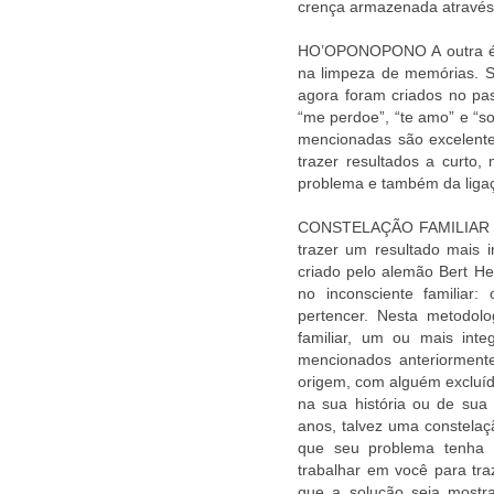
crença armazenada através
HO’OPONOPONO A outra é a
na limpeza de memórias. 
agora foram criados no pass
“me perdoe”, “te amo” e “so
mencionadas são excelente
trazer resultados a curto
problema e também da liga
CONSTELAÇÃO FAMILIAR Con
trazer um resultado mais 
criado pelo alemão Bert He
no inconsciente familiar:
pertencer. Nesta metodol
familiar, um ou mais int
mencionados anteriorment
origem, com alguém excluíd
na sua história ou de sua
anos, talvez uma constela
que seu problema tenha 
trabalhar em você para tr
que a solução seja most