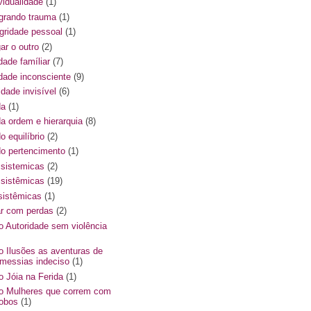
vidualidade
(1)
egrando trauma
(1)
egridade pessoal
(1)
ar o outro
(2)
dade famíliar
(7)
ldade inconsciente
(9)
ldade invisível
(6)
da
(1)
da ordem e hierarquia
(8)
do equilíbrio
(2)
 do pertencimento
(1)
s sistemicas
(2)
s sistêmicas
(19)
ssistêmicas
(1)
ar com perdas
(2)
ro Autoridade sem violência
ro Ilusões as aventuras de
messias indeciso
(1)
ro Jóia na Ferida
(1)
ro Mulheres que correm com
lobos
(1)