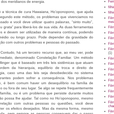
 dos meridianos de energia.
Fem
filh
 técnica de cura Hawaiana, Ho’oponopono, que ajuda
fil
Segundo este método, os problemas que vivenciamos no
Fil
mei
ado e você deve utilizar quatro palavras, “sinto muito”,
u grata” para liberá-los de sua vida. As duas ferramentas
Fil
s e devem ser utilizadas de maneira contínua, podendo
Fil
, médio ou longo prazo. Pode depender da gravidade do
Fil
ção com outros problemas e pessoas do passado.
Fil
Fil
tudo, há um terceiro recurso que, ao meu ver, pode
(1)
imediato, denominado Constelação Familiar. Um método
Fil
llinger que é baseado em três leis sistêmicas que atuam
Fil
 ordem da hierarquia, equilíbrio de troca e direito de
Fil
ogia, caso uma das leis seja desobedecida no sistema
Fil
egrantes podem sofrer a consequência. Nos problemas
Fil
e, é bem comum haver um desequilíbrio na família de
Fil
o ou fora de seu lugar. Se algo se repete frequentemente
Fil
 família, ou é um problema que persiste durante muitos
Fil
ção possa lhe ajudar. Tal como no Ho’oponopono, mesmo
Fil
relação com outras pessoas ou questões, você deve
cha
azer os efeitos desejados. Mas da mesma forma, mesmo
Fil
rada, nem sempre as pessoas conseguem dar o passo