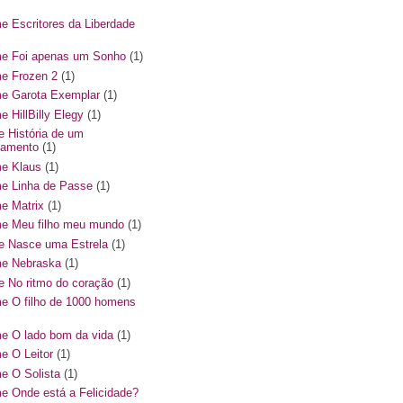
me Escritores da Liberdade
me Foi apenas um Sonho
(1)
me Frozen 2
(1)
me Garota Exemplar
(1)
e HillBilly Elegy
(1)
me História de um
amento
(1)
me Klaus
(1)
me Linha de Passe
(1)
me Matrix
(1)
me Meu filho meu mundo
(1)
me Nasce uma Estrela
(1)
me Nebraska
(1)
me No ritmo do coração
(1)
me O filho de 1000 homens
me O lado bom da vida
(1)
me O Leitor
(1)
me O Solista
(1)
me Onde está a Felicidade?