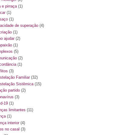
a e pirraça
(1)
ncar
(1)
saço
(1)
acidade de superação
(4)
criação
(1)
o ajudar
(2)
paixão
(1)
plexos
(5)
unicação
(2)
cordância
(1)
litos
(3)
stelação Familiar
(32)
stelação Sistêmica
(15)
ação partido
(2)
onavírus
(3)
id-19
(1)
nças limitantes
(11)
ança
(1)
nça interior
(4)
ses no casal
(3)