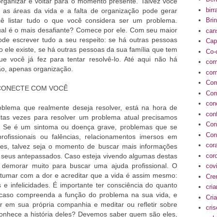
rganizar é voltar para o momento presente. Talvez você
birr
as áreas da vida e a falta de organização pode gerar
cê listar tudo o que você considera ser um problema.
Bri
ual é o mais desafiante? Comece por ele. Com seu maior
can
ode escrever tudo a seu respeito: se há outras pessoas
Cap
 ele existe, se há outras pessoas da sua família que tem
Co-
 você já fez para tentar resolvê-lo. Até aqui não há
com
ão, apenas organização.
com
Com
 CONECTE COM VOCÊ
Com
con
blema que realmente deseja resolver, está na hora de
conf
tas vezes para resolver um problema atual precisamos
Con
. Se é um sintoma ou doença grave, problemas que se
Con
ofissionais ou falências, relacionamentos imersos em
cor
ares, talvez seja o momento de buscar mais informações
cor
e seus antepassados. Caso esteja vivendo algumas destas
 demorar muito para buscar uma ajuda profissional. O
cov
tumar com a dor e acreditar que a vida é assim mesmo:
Cre
s e infelicidades. É importante ter consciência do quanto
cri
 caso compreenda a função do problema na sua vida, e
Cria
ar em sua própria companhia e meditar ou refletir sobre
cri
onhece a história deles? Devemos saber quem são eles,