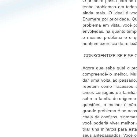
O primeiro passo para se o
tenha problemas em todas 
ainda mais. O ideal é vo
Enumere por prioridade. Q
problema em vista, você p
envolvidas, há quanto tempo
o mesmo problema e o que
nenhum exercício de reflex
CONSCIENTIZE-SE E SE
Agora que sabe qual o pro
compreendê-lo melhor. Mui
dar uma volta ao passado
repetem como fracassos pr
crises conjugais ou famili
sobre a família de origem 
questões, o melhor é não
grande problema é se acos
cheia de conflitos, sintoma
você poderia viver melhor
tirar uns minutos para est
seus antepassados. Você c