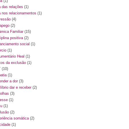
pa
(1)
a das relações
(1)
a nos relacionamentos
(1)
ressão
(4)
apego
(2)
âmica Familiar
(15)
iplina positiva
(2)
tanciamento social
(1)
rcio
(1)
umentário Heal
(1)
itos da exclusão
(1)
T
(10)
atia
(1)
ender a dor
(3)
líbrio dar e receber
(2)
olhas
(3)
resse
(1)
lu
(1)
lusão
(2)
eriência somática
(2)
icidade
(1)