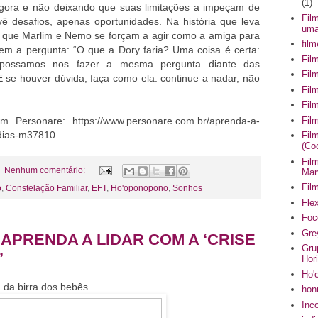
(1)
agora e não deixando que suas limitações a impeçam de
Fil
vê desafios, apenas oportunidades. Na história que leva
uma
que Marlim e Nemo se forçam a agir como a amiga para
fil
azem a pergunta: “O que a Dory faria? Uma coisa é certa:
Fil
e possamos nos fazer a mesma pergunta diante das
Fil
E se houver dúvida, faça como ela: continue a nadar, não
Fil
Fil
Fil
m Personare: https://www.personare.com.br/aprenda-a-
-dias-m37810
Fil
(Co
Fil
Nenhum comentário:
Mar
Fil
o
,
Constelação Familiar
,
EFT
,
Ho'oponopono
,
Sonhos
Flex
Foc
Gre
 APRENDA A LIDAR COM A ‘CRISE
Gru
’
Hor
Ho'
a da birra dos bebês
hon
Inc