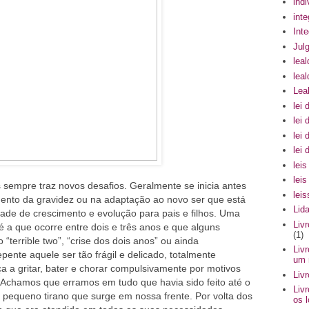
indi
int
Int
Julg
leal
lea
Lea
lei 
lei 
lei 
lei
lei
lei
os sempre traz novos desafios. Geralmente se inicia antes
lei
ento da gravidez ou na adaptação ao novo ser que está
Lid
ade de crescimento e evolução para pais e filhos. Uma
Liv
é a que ocorre entre dois e três anos e que alguns
(1)
“terrible two”, “crise dos dois anos” ou ainda
Liv
epente aquele ser tão frágil e delicado, totalmente
um 
 a gritar, bater e chorar compulsivamente por motivos
Liv
. Achamos que erramos em tudo que havia sido feito até o
Liv
pequeno tirano que surge em nossa frente. Por volta dos
os 