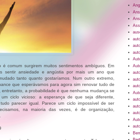
Ang
Ans
Ans
Ass
aus
aut
aut
aut
Aut
 é comum surgirem muitos sentimentos ambíguos. Em
Aut
 sentir ansiedade e angústia por mais um ano que
aut
 mudado tanto quanto gostaríamos. Num outro extremo,
aut
hance que esperávamos para agora sim renovar tudo de
auto
, entretanto, a probabilidade é que nenhuma mudança se
Aut
um ciclo vicioso: a esperança de que seja diferente,
aut
 tudo parecer igual. Parece um ciclo impossível de ser
aut
cisamos, na maioria das vezes, é de organização,
aut
o.
Aut
auto
9
Bem
Bert