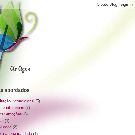
Artigos
s abordados
itação incondicional
(5)
itar diferenças
(7)
itar emoções
(6)
dar
(1)
r cego
(2)
r na terceira idade
(1)