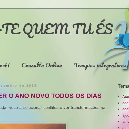
TE QUEM TU ÉS
ocê!
Consulta Online
Terapias integrativas
dezembro de 2018
Tema
ER O ANO NOVO TODOS OS DIAS
Ace
ace
udar você a solucionar conflitos e ver transformações na
ace
aju
amo
amo