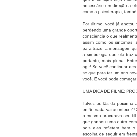
necessário em direção a el
como a psicoterapia, tamb
Por último, você já anotou
perdendo uma grande oportu
consciência o que realment
assim como os sintomas, s
para trazer a mensagem qu
a simbologia que ele traz 
portanto, mais plena. Ent
agir! Se você continuar ac
se que para ter um ano no
você. E você pode começar
UMA DICA DE FILME: P
Talvez os fãs da peixinha 
então nada vai acontecer”! 
o mesmo procurava seu filh
que ganhou uma outra com s
pois elas refletem bem 
escolha de seguir em fren