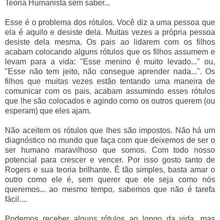
Teoria Humanista sem saber...
Esse é o problema dos rótulos. Você diz a uma pessoa que
ela é aquilo e desiste dela. Muitas vezes a própria pessoa
desiste dela mesma. Os pais ao lidarem com os filhos
acabam colocando alguns rótulos que os filhos assumem e
levam para a vida: "Esse menino é muito levado..." ou,
"Esse não tem jeito, não consegue aprender nada...". Os
filhos que muitas vezes estão tentando uma maneira de
comunicar com os pais, acabam assumindo esses rótulos
que lhe são colocados e agindo como os outros querem (ou
esperam) que eles ajam.
Não aceitem os rótulos que lhes são impostos. Não há um
diagnóstico no mundo que faça com que deixemos de ser o
ser humano maravilhoso que somos. Com todo nosso
potencial para crescer e vencer. Por isso gosto tanto de
Rogers e sua teoria brilhante. É tão simples, basta amar o
outro como ele é, sem querer que ele seja como nós
queremos... ao mesmo tempo, sabemos que não é tarefa
fácil....
Podemos receber alguns rótulos ao longo da vida, mas