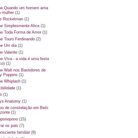
me Quando um homem ama
 mulher
(1)
me Rocketman
(1)
me Simplesmente Alice
(1)
me Toda Forma de Amor
(1)
me Touro Ferdinando
(2)
me Um dia
(1)
me Valente
(1)
me Viva - a vida é uma festa
co)
(1)
me Walt nos Bastidores de
y Poppins
(1)
me Whiplash
(1)
ibilidade
(1)
o
(1)
ys Anatomy
(1)
po de constelação em Belo
izonte
(1)
oponopono
(15)
rar os pais
(7)
onsciente familiar
(8)