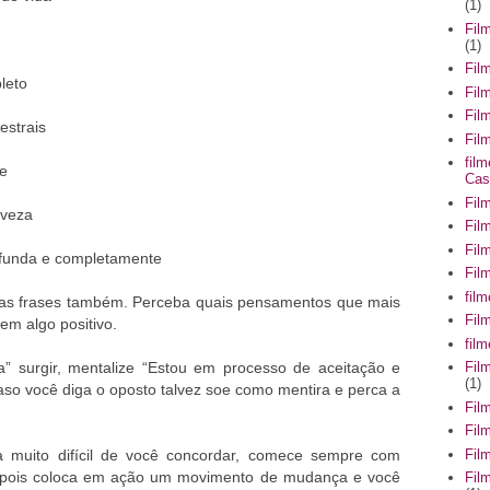
(1)
Fil
(1)
Fil
pleto
Fil
Fil
estrais
Film
fil
ve
Cas
Fil
leveza
Fil
Fil
ofunda e completamente
Fil
fil
rias frases também. Perceba quais pensamentos que mais
Fil
 em algo positivo.
fil
” surgir, mentalize “Estou em processo de aceitação e
Fil
(1)
o você diga o oposto talvez soe como mentira e perca a
Fil
Fil
Fil
da muito difícil de você concordar, comece sempre com
, pois coloca em ação um movimento de mudança e você
Fil