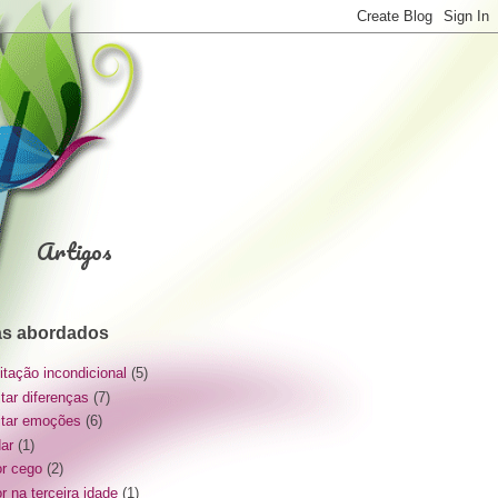
Artigos
s abordados
itação incondicional
(5)
itar diferenças
(7)
itar emoções
(6)
dar
(1)
r cego
(2)
r na terceira idade
(1)