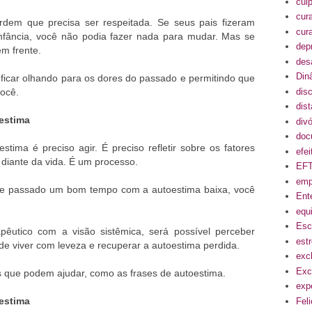
cul
cur
dem que precisa ser respeitada. Se seus pais fizeram
cur
infância, você não podia fazer nada para mudar. Mas se
dep
em frente.
des
Din
 ficar olhando para os dores do passado e permitindo que
disc
você.
dis
oestima
divó
doc
estima é preciso agir. É preciso refletir sobre os fatores
efe
diante da vida. É um processo.
EF
emp
se passado um bom tempo com a autoestima baixa, você
Ent
equi
Esc
êutico com a visão sistêmica, será possível perceber
est
de viver com leveza e recuperar a autoestima perdida.
exc
Exc
 que podem ajudar, como as frases de autoestima.
exp
oestima
Fel