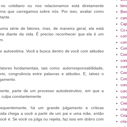
o cotidiano ou nos relacionamos está diretamente
birr
rna que carregamos sobre nós. Por isso, avaliar como
Bri
rtante.
can
Cap
ma série de fatores, mas, de maneira geral, ela está
Co-
rna diante da vida. É preciso reconhecer que ela é um
com
vo.
com
Com
ar autoestima. Você a busca dentro de você com atitudes
Com
con
conf
atores fundamentais, tais como: autorresponsabilidade,
Con
rio, congruência entre palavras e atitudes. E, talvez o
Con
ulgamento.
cor
mente, parte de um processo autodestrutivo, em que a
cor
se culpa constantemente.
cov
Cre
equentemente, há um grande julgamento e críticas
cri
 vida chega a você a partir de um pai e uma mãe, então
Cria
cê é. Se você os julga ou rejeita, faz isso em dobro com
cri