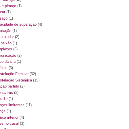
a e pirraça
(1)
ncar
(1)
saço
(1)
acidade de superação
(4)
criação
(1)
o ajudar
(2)
paixão
(1)
plexos
(5)
unicação
(2)
cordância
(1)
litos
(3)
stelação Familiar
(32)
stelação Sistêmica
(15)
ação partido
(2)
onavírus
(3)
id-19
(1)
nças limitantes
(11)
ança
(1)
nça interior
(4)
ses no casal
(3)