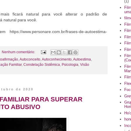
(1)
Fil
uma
 mais ficará natural para você alterar o padrão de
fil
á natural para você.
Fil
Fil
m https://www.personare.com.br/frases-de-autoestima-
Fil
Fil
Fil
Nenhum comentário:
Fil
toafirmação
,
Autoconceito
,
Autoconhecimento
,
Autoestima
,
(Co
ação Familiar
,
Constelação Sistêmica
,
Psicologia
,
Visão
Fil
Mar
Fil
Flex
utubro de 2020
Foc
Gre
FAMILIAR PARA SUPERAR
Gru
TO ABUSIVO
Hor
Ho'
hon
Inc