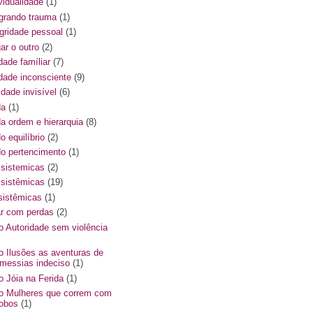
vidualidade
(1)
egrando trauma
(1)
egridade pessoal
(1)
ar o outro
(2)
dade famíliar
(7)
ldade inconsciente
(9)
ldade invisível
(6)
da
(1)
da ordem e hierarquia
(8)
do equilíbrio
(2)
 do pertencimento
(1)
s sistemicas
(2)
s sistêmicas
(19)
ssistêmicas
(1)
ar com perdas
(2)
ro Autoridade sem violência
ro Ilusões as aventuras de
messias indeciso
(1)
ro Jóia na Ferida
(1)
ro Mulheres que correm com
lobos
(1)