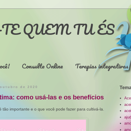
TE QUEM TU ÉS
ocê!
Consulta Online
Terapias integrativas
 outubro de 2020
Tema
tima: como usá-las e os benefícios
Ace
ace
 tão importante e o que você pode fazer para cultivá-la.
ace
aju
amo
amo