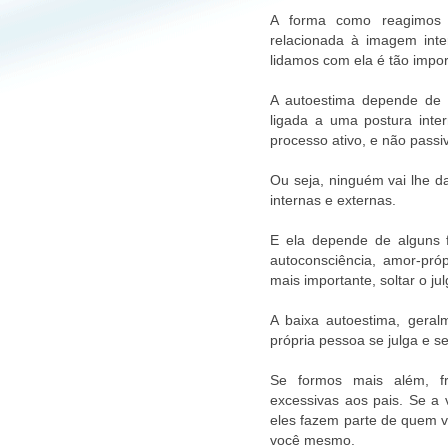
A forma como reagimos n
relacionada à imagem inte
lidamos com ela é tão impo
A autoestima depende de u
ligada a uma postura inte
processo ativo, e não passi
Ou seja, ninguém vai lhe d
internas e externas.
E ela depende de alguns f
autoconsciência, amor-próp
mais importante, soltar o j
A baixa autoestima, geral
própria pessoa se julga e 
Se formos mais além, fr
excessivas aos pais. Se a
eles fazem parte de quem vo
você mesmo.