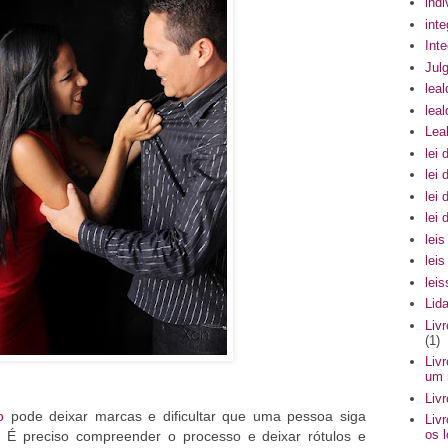
indi
int
Int
Julg
leal
lea
Lea
lei 
lei 
lei 
lei
lei
lei
lei
Lid
Liv
(1)
Liv
um 
Liv
o
pode deixar marcas e dificultar que uma pessoa siga
Liv
os 
 É preciso compreender o processo e deixar rótulos e