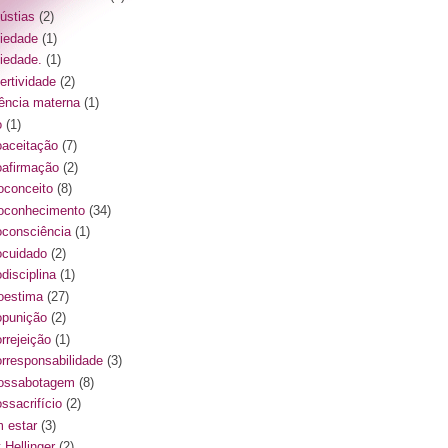
ústias
(2)
iedade
(1)
iedade.
(1)
ertividade
(2)
ência materna
(1)
o
(1)
oaceitação
(7)
oafirmação
(2)
oconceito
(8)
oconhecimento
(34)
oconsciência
(1)
ocuidado
(2)
disciplina
(1)
oestima
(27)
opunição
(2)
orrejeição
(1)
orresponsabilidade
(3)
ossabotagem
(8)
ssacrifício
(2)
 estar
(3)
 Hellinger
(2)