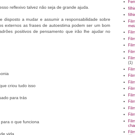
Fem
sso reflexivo talvez não seja de grande ajuda.
filh
fil
e disposto a mudar e assumir a responsabilidade sobre
Fil
tos externos as frases de autoestima podem ser um bom
mei
padrões positivos de pensamento que irão lhe ajudar no
Fil
Fil
Fil
Fil
Fil
(1)
Fil
monia
Fil
Fil
que criou tudo isso
Fil
Fil
sado para trás
Fil
Fil
Fil
Fil
o para o que funciona
cha
Fil
 de vida