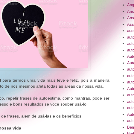
Ang
Ans
Ans
Ass
aus
aut
aut
aut
Aut
Aut
aut
aut
 para termos uma vida mais leve e feliz, pois a maneira
auto
to de nós mesmos afeta todas as áreas da nossa vida.
Aut
aut
co, repetir frases de autoestima, como mantras, pode ser
aut
cesso e bons resultados se você souber usá-lo.
aut
Aut
de frases, além de usá-las e os benefícios.
auto
Bem
 nossa vida
Bert