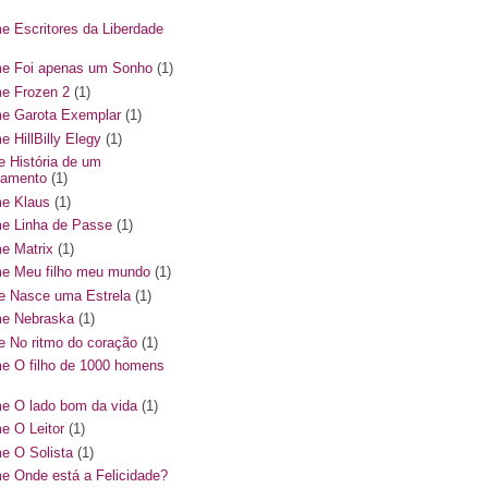
me Escritores da Liberdade
me Foi apenas um Sonho
(1)
me Frozen 2
(1)
me Garota Exemplar
(1)
e HillBilly Elegy
(1)
me História de um
amento
(1)
me Klaus
(1)
me Linha de Passe
(1)
me Matrix
(1)
me Meu filho meu mundo
(1)
me Nasce uma Estrela
(1)
me Nebraska
(1)
me No ritmo do coração
(1)
me O filho de 1000 homens
me O lado bom da vida
(1)
me O Leitor
(1)
me O Solista
(1)
me Onde está a Felicidade?