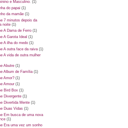
inino e Masculino.
(1)
inha do papai
(1)
hinho da mamãe
(1)
me 7 minutos depois da
a noite
(1)
me A Dama de Ferro
(1)
me A Garota Ideal
(1)
me A ilha do medo
(1)
me A outra face da raiva
(1)
me A vida de outra mulher
me Abutre
(1)
me Album de Família
(1)
me Amor?
(1)
me Amour
(1)
me Bird Box
(1)
me Divergente
(1)
me Divertida Mente
(1)
me Duas Vidas
(1)
me Em busca de uma nova
nce
(1)
me Era uma vez um sonho