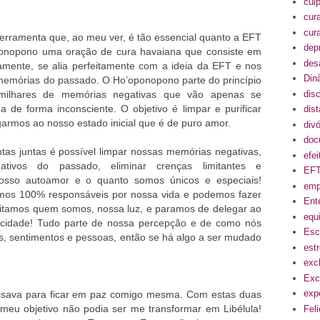
cul
cur
cur
ferramenta que, ao meu ver, é tão essencial quanto a EFT
dep
onopono uma oração de cura havaiana que consiste em
des
uamente, se alia perfeitamente com a ideia da EFT e nos
Din
ar memórias do passado. O Ho’oponopono parte do princípio
disc
milhares de memórias negativas que vão apenas se
 de forma inconsciente. O objetivo é limpar e purificar
dis
armos ao nosso estado inicial que é de puro amor.
divó
doc
ntas juntas é possível limpar nossas memórias negativas,
efe
egativos do passado, eliminar crenças limitantes e
EF
 nosso autoamor e o quanto somos únicos e especiais!
emp
os 100% responsáveis por nossa vida e podemos fazer
Ent
eitamos quem somos, nossa luz, e paramos de delegar ao
equi
licidade! Tudo parte de nossa percepção e de como nós
Esc
s, sentimentos e pessoas, então se há algo a ser mudado
est
exc
Exc
exp
cisava para ficar em paz comigo mesma. Com estas duas
meu objetivo não podia ser me transformar em Libélula!
Fel