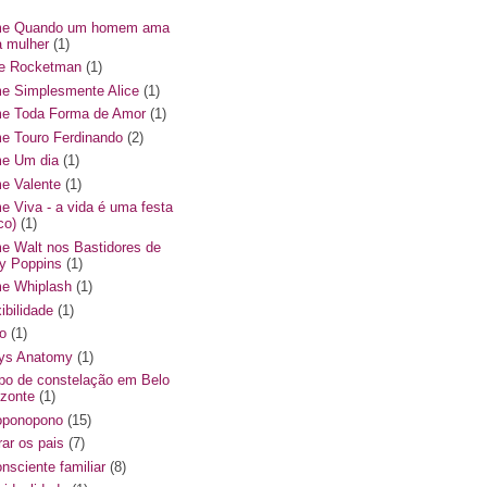
me Quando um homem ama
 mulher
(1)
me Rocketman
(1)
me Simplesmente Alice
(1)
me Toda Forma de Amor
(1)
me Touro Ferdinando
(2)
me Um dia
(1)
me Valente
(1)
me Viva - a vida é uma festa
co)
(1)
me Walt nos Bastidores de
y Poppins
(1)
me Whiplash
(1)
ibilidade
(1)
o
(1)
ys Anatomy
(1)
po de constelação em Belo
izonte
(1)
oponopono
(15)
rar os pais
(7)
onsciente familiar
(8)