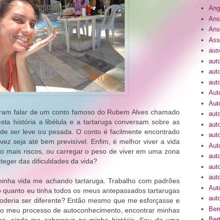
Ang
Ans
Ans
Ass
aus
aut
aut
aut
Aut
Aut
iram falar de um conto famoso do Rubem Alves chamado
aut
esta história a libélula e a tartaruga conversam sobre as
aut
de ser leve ou pesada. O conto é facilmente encontrado
auto
lvez seja até bem previsível. Enfim, é melhor viver a vida
Aut
 mais riscos, ou carregar o peso de viver em uma zona
aut
teger das dificuldades da vida?
aut
aut
inha vida me achando tartaruga. Trabalho com padrões
Aut
 o quanto eu tinha todos os meus antepassados tartarugas
auto
oderia ser diferente? Então mesmo que me esforçasse e
Bem
no meu processo de autoconhecimento, encontrar minhas
Bert