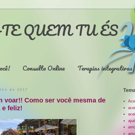
TE QUEM TU ÉS
ocê!
Consulta Online
Terapias integrativas
ulho de 2017
Tema
m voar!! Como ser você mesma de
Ace
e feliz!
ace
ace
aju
amo
amo