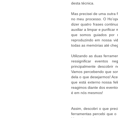
desta técnica.
Mas precisei de uma outra 
no meu processo. O Ho’op
dizer quatro frases contin
auxiliar a limpar e purific
que somos guiados por 
reproduzindo em nossa vida
todas as memórias até cheg
Utilizando as duas ferrame
ressignificar eventos n
principalmente descobrir
Vamos percebendo que som
dela o que desejarmos! Ac
que está externo nossa fe
reagimos diante dos evento
é em nós mesmos!
Assim, descobri o que pre
ferramentas percebi que o 