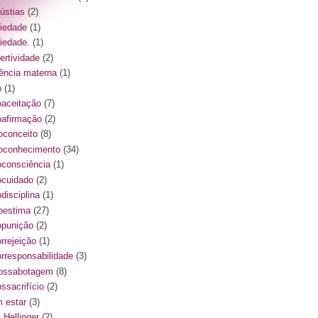
ústias
(2)
iedade
(1)
iedade.
(1)
ertividade
(2)
ência materna
(1)
o
(1)
oaceitação
(7)
oafirmação
(2)
oconceito
(8)
oconhecimento
(34)
oconsciência
(1)
ocuidado
(2)
disciplina
(1)
oestima
(27)
opunição
(2)
orrejeição
(1)
orresponsabilidade
(3)
ossabotagem
(8)
ssacrifício
(2)
 estar
(3)
 Hellinger
(2)