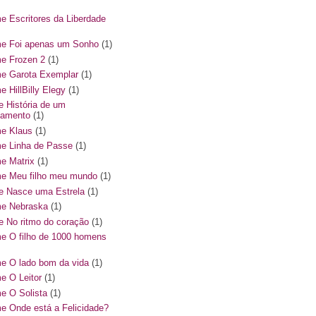
me Escritores da Liberdade
me Foi apenas um Sonho
(1)
me Frozen 2
(1)
me Garota Exemplar
(1)
e HillBilly Elegy
(1)
me História de um
amento
(1)
me Klaus
(1)
me Linha de Passe
(1)
me Matrix
(1)
me Meu filho meu mundo
(1)
me Nasce uma Estrela
(1)
me Nebraska
(1)
me No ritmo do coração
(1)
me O filho de 1000 homens
me O lado bom da vida
(1)
me O Leitor
(1)
me O Solista
(1)
me Onde está a Felicidade?