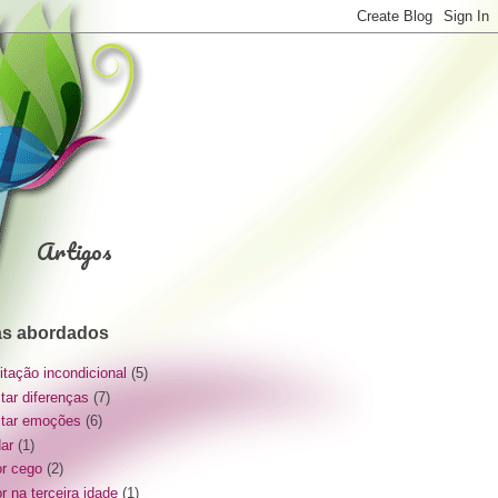
Artigos
s abordados
itação incondicional
(5)
itar diferenças
(7)
itar emoções
(6)
dar
(1)
r cego
(2)
r na terceira idade
(1)