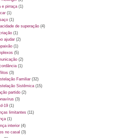
a e pirraça
(1)
ncar
(1)
saço
(1)
acidade de superação
(4)
criação
(1)
o ajudar
(2)
paixão
(1)
plexos
(5)
unicação
(2)
cordância
(1)
litos
(3)
stelação Familiar
(32)
stelação Sistêmica
(15)
ação partido
(2)
onavírus
(3)
id-19
(1)
nças limitantes
(11)
ança
(1)
nça interior
(4)
ses no casal
(3)