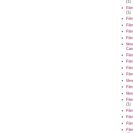
(1)
Fil
(1)
Fil
Fil
Fil
Film
fil
Cas
Fil
Fil
Fil
Fil
fil
Fil
fil
Fil
(1)
Fil
Fil
Fil
Fil