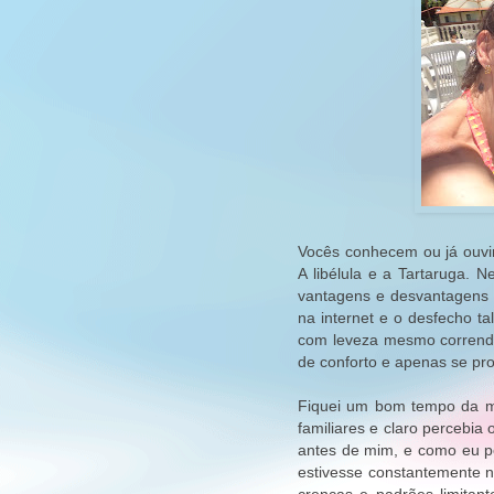
Vocês conhecem ou já ouv
A libélula e a Tartaruga. N
vantagens e desvantagens 
na internet e o desfecho ta
com leveza mesmo correndo
de conforto e apenas se pro
Fiquei um bom tempo da m
familiares e claro percebia
antes de mim, e como eu p
estivesse constantemente 