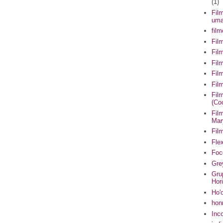
(1)
Fil
uma
fil
Fil
Fil
Fil
Fil
Fil
Fil
(Co
Fil
Mar
Fil
Flex
Foc
Gre
Gru
Hor
Ho'
hon
Inc