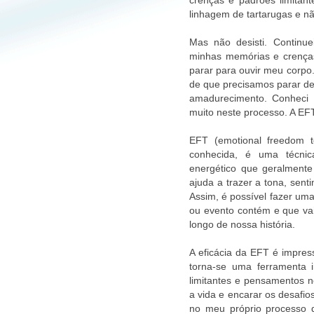
crenças e padrões limitan
linhagem de tartarugas e nã
Mas não desisti. Continu
minhas memórias e crenças
parar para ouvir meu corpo
de que precisamos parar de
amadurecimento. Conheci 
muito neste processo. A EFT
EFT (emotional freedom 
conhecida, é uma técnic
energético que geralmente
ajuda a trazer a tona, sen
Assim, é possível fazer uma
ou evento contém e que vai
longo de nossa história.
A eficácia da EFT é impres
torna-se uma ferramenta 
limitantes e pensamentos 
a vida e encarar os desafio
no meu próprio processo 