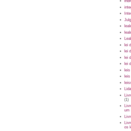
indi
int
Int
Julg
leal
lea
Lea
lei 
lei 
lei 
lei
lei
lei
lei
Lid
Liv
(1)
Liv
um 
Liv
Liv
os 