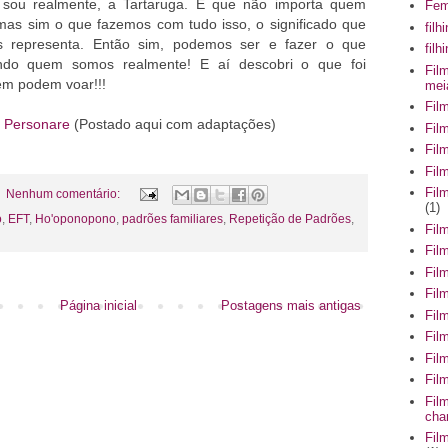
sou realmente, a Tartaruga. E que não importa quem
Fem
as sim o que fazemos com tudo isso, o significado que
filh
 representa. Então sim, podemos ser e fazer o que
fil
ando quem somos realmente! E aí descobri o que foi
Fil
bém podem voar!!!
mei
Fil
m
Personare
(Postado aqui com adaptações)
Fil
Fil
Fil
Fil
Nenhum comentário:
(1)
o
,
EFT
,
Ho'oponopono
,
padrões familiares
,
Repetição de Padrões
,
Fil
Fil
Fil
Fil
Página inicial
Postagens mais antigas
Fil
Fil
Fil
Fil
Fil
cha
Fil