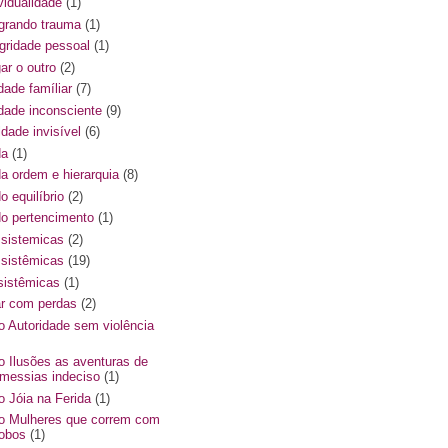
vidualidade
(1)
egrando trauma
(1)
egridade pessoal
(1)
ar o outro
(2)
dade famíliar
(7)
ldade inconsciente
(9)
ldade invisível
(6)
da
(1)
da ordem e hierarquia
(8)
do equilíbrio
(2)
 do pertencimento
(1)
s sistemicas
(2)
s sistêmicas
(19)
ssistêmicas
(1)
ar com perdas
(2)
ro Autoridade sem violência
ro Ilusões as aventuras de
messias indeciso
(1)
ro Jóia na Ferida
(1)
ro Mulheres que correm com
lobos
(1)