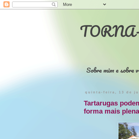
TORNA-
Sobre mim e sobre v
quinta-feira, 13 de j
Tartarugas pode
forma mais plena 