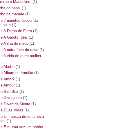
inino e Masculino.
(1)
inha do papai
(1)
hinho da mamãe
(1)
me 7 minutos depois da
a noite
(1)
me A Dama de Ferro
(1)
me A Garota Ideal
(1)
me A ilha do medo
(1)
me A outra face da raiva
(1)
me A vida de outra mulher
me Abutre
(1)
me Album de Família
(1)
me Amor?
(1)
me Amour
(1)
me Bird Box
(1)
me Divergente
(1)
me Divertida Mente
(1)
me Duas Vidas
(1)
me Em busca de uma nova
nce
(1)
me Era uma vez um sonho