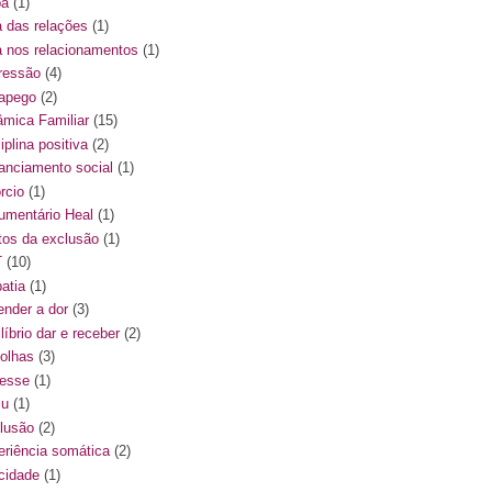
pa
(1)
a das relações
(1)
a nos relacionamentos
(1)
ressão
(4)
apego
(2)
âmica Familiar
(15)
iplina positiva
(2)
tanciamento social
(1)
rcio
(1)
umentário Heal
(1)
itos da exclusão
(1)
T
(10)
atia
(1)
ender a dor
(3)
líbrio dar e receber
(2)
olhas
(3)
resse
(1)
lu
(1)
lusão
(2)
eriência somática
(2)
icidade
(1)