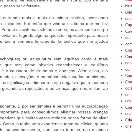
tes, ainda me esbarrava na minha história. Sou de uma
o posso ser diferente.
birr
Bri
ei entrando mais e mais na minha história, acessando
can
 limitantes. Foi então que veio um sintoma que me fez
Cap
. Porque os sintomas são as sirenes, os alarmes do corpo
Co-
 evitar ou fugir de alguma questão importante para nosso
com
então a primeira ferramenta fantástica que me ajudou
com
.
Com
Com
techniques) ou acupuntura sem agulhas como é mais
con
a que tem como objetivo reestabelecer o equilíbrio
conf
 é o causador de sintomas e doenças. Além disso, ela
Con
timentos, sensações e memórias relacionadas ao sintoma.
Con
 ressignificação e limpar a carga negativa que a memória
 gerando as repetições e as crenças que nos limitam ao
cor
cor
cov
sionante. E por ser simples e permitir uma autoaplicação
Cre
importante para conseguirmos eliminar nossas crenças
cri
negativos que muitas vezes moldam nossa forma de viver
Cria
s. Como já tenho uma experiencia tanto na clínica, quanto
cri
de autoconhecimento, que nunca termina, uso e abuso