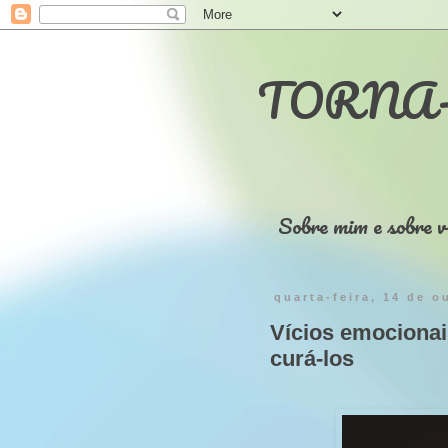
TORNA-
Sobre mim e sobre v
quarta-feira, 14 de o
Vícios emocionai
curá-los