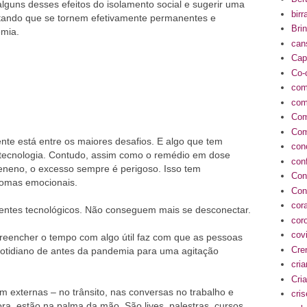
alguns desses efeitos do isolamento social e sugerir uma
birr
vitando que se tornem efetivamente permanentes e
Bri
emia.
can
Cap
Co-
com
com
Com
Com
nte está entre os maiores desafios. E algo que tem
con
 tecnologia. Contudo, assim como o remédio em dose
conf
eneno, o excesso sempre é perigoso. Isso tem
Con
ntomas emocionais.
Con
cor
entes tecnológicos. Não conseguem mais se desconectar.
cor
cov
preencher o tempo com algo útil faz com que as pessoas
Cre
 cotidiano de antes da pandemia para uma agitação
cri
Cria
m externas – no trânsito, nas conversas no trabalho e
cri
ora, estão na palma da mão. São lives, palestras, cursos