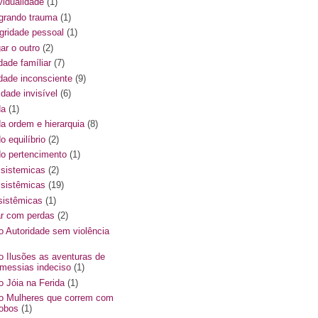
vidualidade
(1)
egrando trauma
(1)
egridade pessoal
(1)
ar o outro
(2)
dade famíliar
(7)
ldade inconsciente
(9)
ldade invisível
(6)
da
(1)
da ordem e hierarquia
(8)
do equilíbrio
(2)
 do pertencimento
(1)
s sistemicas
(2)
s sistêmicas
(19)
ssistêmicas
(1)
ar com perdas
(2)
ro Autoridade sem violência
ro Ilusões as aventuras de
messias indeciso
(1)
ro Jóia na Ferida
(1)
ro Mulheres que correm com
lobos
(1)