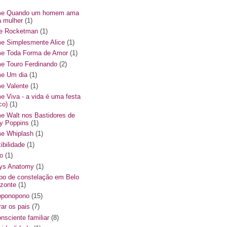
me Quando um homem ama
 mulher
(1)
me Rocketman
(1)
me Simplesmente Alice
(1)
me Toda Forma de Amor
(1)
me Touro Ferdinando
(2)
me Um dia
(1)
me Valente
(1)
me Viva - a vida é uma festa
co)
(1)
me Walt nos Bastidores de
y Poppins
(1)
me Whiplash
(1)
ibilidade
(1)
o
(1)
ys Anatomy
(1)
po de constelação em Belo
izonte
(1)
oponopono
(15)
rar os pais
(7)
onsciente familiar
(8)