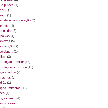
a e pirraça
(1)
ncar
(1)
saço
(1)
acidade de superação
(4)
criação
(1)
o ajudar
(2)
paixão
(1)
plexos
(5)
unicação
(2)
cordância
(1)
litos
(3)
stelação Familiar
(32)
stelação Sistêmica
(15)
ação partido
(2)
onavírus
(3)
id-19
(1)
nças limitantes
(11)
ança
(1)
nça interior
(4)
ses no casal
(3)