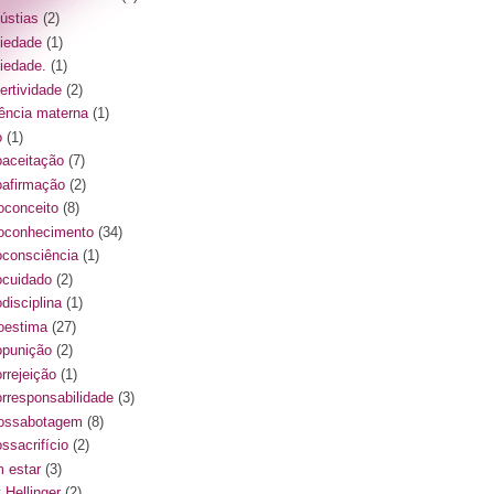
ústias
(2)
iedade
(1)
iedade.
(1)
ertividade
(2)
ência materna
(1)
o
(1)
oaceitação
(7)
oafirmação
(2)
oconceito
(8)
oconhecimento
(34)
oconsciência
(1)
ocuidado
(2)
disciplina
(1)
oestima
(27)
opunição
(2)
orrejeição
(1)
orresponsabilidade
(3)
ossabotagem
(8)
ssacrifício
(2)
 estar
(3)
 Hellinger
(2)