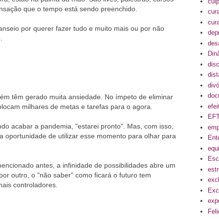
cul
ensação que o tempo está sendo preenchido.
cur
cur
nseio por querer fazer tudo e muito mais ou por não
dep
.
des
Din
disc
dis
divó
doc
mbém têm gerado muita ansiedade. No ímpeto de eliminar
efe
olocam milhares de metas e tarefas para o agora.
EF
do acabar a pandemia, "estarei pronto". Mas, com isso,
emp
a oportunidade de utilizar esse momento para olhar para
Ent
equi
Esc
encionado antes, a infinidade de possibilidades abre um
est
or outro, o "não saber" como ficará o futuro tem
exc
mais controladores.
Exc
exp
Fel