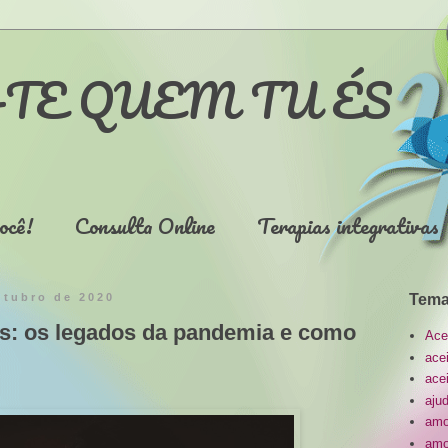
TE QUEM TU ÉS
ocê!
Consulta Online
Terapias integrativas
utubro de 2020
Tema
s: os legados da pandemia e como
Ace
ace
ace
aju
amo
amo