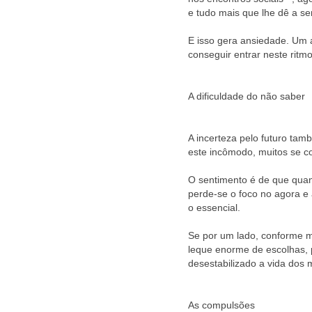
e tudo mais que lhe dê a s
E isso gera ansiedade. Um a
conseguir entrar neste ritmo
A dificuldade do não saber
A incerteza pelo futuro ta
este incômodo, muitos se c
O sentimento é de que quan
perde-se o foco no agora e 
o essencial.
Se por um lado, conforme m
leque enorme de escolhas, p
desestabilizado a vida dos 
As compulsões