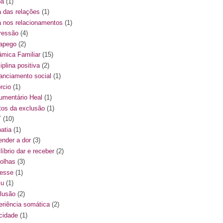
pa
(1)
a das relações
(1)
a nos relacionamentos
(1)
ressão
(4)
apego
(2)
âmica Familiar
(15)
iplina positiva
(2)
tanciamento social
(1)
rcio
(1)
umentário Heal
(1)
itos da exclusão
(1)
T
(10)
atia
(1)
ender a dor
(3)
líbrio dar e receber
(2)
olhas
(3)
resse
(1)
lu
(1)
lusão
(2)
eriência somática
(2)
icidade
(1)