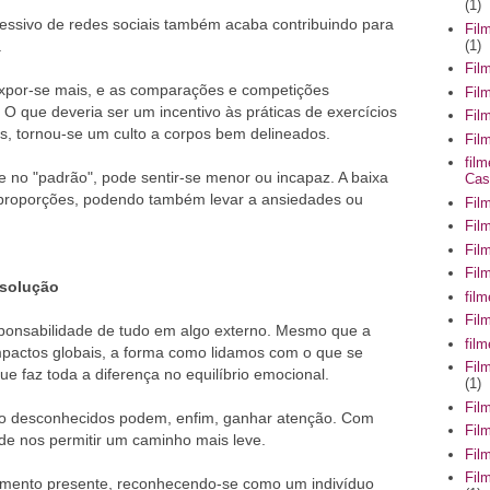
(1)
cessivo de redes sociais também acaba contribuindo para
Fil
(1)
.
Fil
por-se mais, e as comparações e competições
Fil
O que deveria ser um incentivo às práticas de exercícios
Fil
s, tornou-se um culto a corpos bem delineados.
Film
fil
 no "padrão", pode sentir-se menor ou incapaz. A baixa
Cas
proporções, podendo também levar a ansiedades ou
Fil
Fil
Fil
Fil
solução
fil
Fil
ponsabilidade de tudo em algo externo. Mesmo que a
fil
pactos globais, a forma como lidamos com o que se
Fil
e faz toda a diferença no equilíbrio emocional.
(1)
Fil
ão desconhecidos podem, enfim, ganhar atenção. Com
Fil
de nos permitir um caminho mais leve.
Fil
Fil
omento presente, reconhecendo-se como um indivíduo