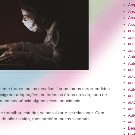
Ang
Ans
Ans
Ass
aus
aut
aut
aut
Aut
Aut
aut
aut
auto
ente trouxe muitos desafios. Todos fomos surpreendidos
Aut
xigiram adaptações em todas as áreas da vida, tudo de
aut
mo consequência alguns vícios emocionais.
aut
aut
 trabalhar, estudar, se socializar e se relacionar. Com
Aut
s de olhar a vida, mas também muitos sintomas
auto
Bem
Bert