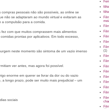
Fem
filh
fil
s compras pessoais não são possíveis, as online se
que não se adaptaram ao mundo virtual e evitaram as
Fil
mei
am a compulsão para a comida.
Fil
Fil
 fez com que muitos comprassem mais alimentos
 comidas prontas por aplicativos. Em todo excesso,
Fil
Fil
Fil
(1)
surgem neste momento são sintoma de um vazio imenso
Fil
Fil
rmitiam ver antes, mas agora foi possível.
Fil
Fil
igo enorme em querer se livrar da dor ou do vazio
Fil
, a longo prazo, pode ser muito mais prejudicial – um
Fil
Fil
Fil
Fil
dias sociais
cha
Fil