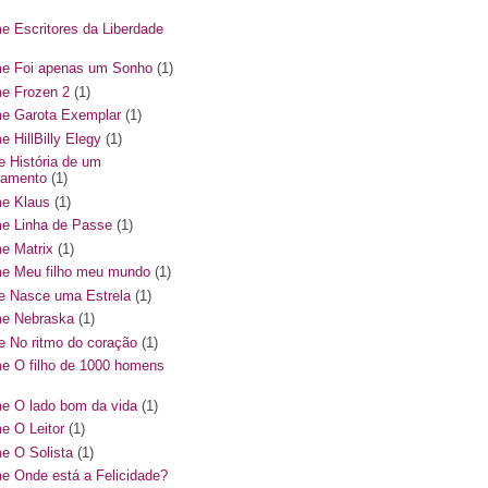
me Escritores da Liberdade
me Foi apenas um Sonho
(1)
me Frozen 2
(1)
me Garota Exemplar
(1)
e HillBilly Elegy
(1)
me História de um
amento
(1)
me Klaus
(1)
me Linha de Passe
(1)
me Matrix
(1)
me Meu filho meu mundo
(1)
me Nasce uma Estrela
(1)
me Nebraska
(1)
me No ritmo do coração
(1)
me O filho de 1000 homens
me O lado bom da vida
(1)
me O Leitor
(1)
me O Solista
(1)
me Onde está a Felicidade?