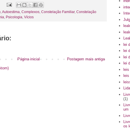
indi
int
o
,
Autoestima
,
Complexos
,
Constelação Familiar
,
Constelação
Int
mia
,
Psicologia
,
Vícios
Julg
leal
lea
rio:
Lea
lei 
lei 
lei 
Página inicial
Postagem mais antiga
lei
Atom)
lei
lei
lei
Lid
Liv
(1)
Liv
um 
Liv
Liv
os 