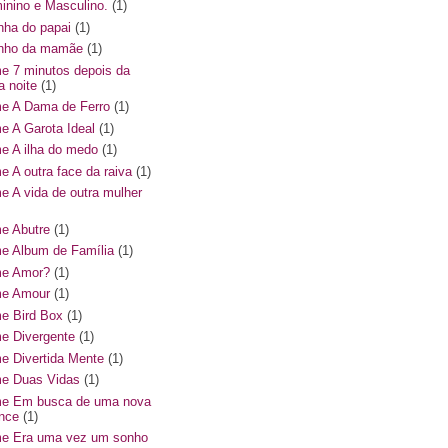
inino e Masculino.
(1)
inha do papai
(1)
hinho da mamãe
(1)
me 7 minutos depois da
a noite
(1)
me A Dama de Ferro
(1)
me A Garota Ideal
(1)
me A ilha do medo
(1)
me A outra face da raiva
(1)
me A vida de outra mulher
me Abutre
(1)
me Album de Família
(1)
me Amor?
(1)
me Amour
(1)
me Bird Box
(1)
me Divergente
(1)
me Divertida Mente
(1)
me Duas Vidas
(1)
me Em busca de uma nova
nce
(1)
me Era uma vez um sonho