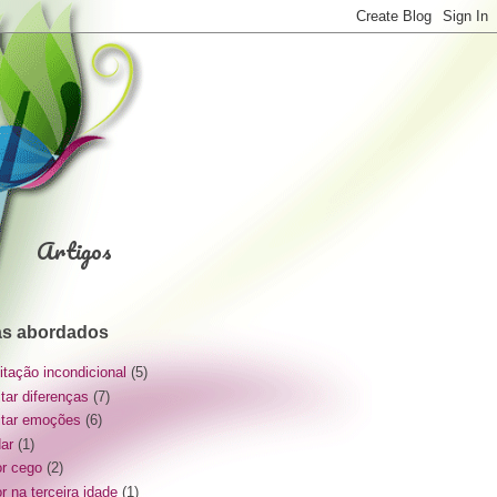
Artigos
s abordados
itação incondicional
(5)
itar diferenças
(7)
itar emoções
(6)
dar
(1)
r cego
(2)
r na terceira idade
(1)