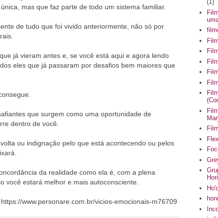
(1)
 única, mas que faz parte de todo um sistema familiar.
Fil
uma
ente de tudo que foi vivido anteriormente, não só por
fil
rais.
Fil
Fil
ue já vieram antes e, se você está aqui e agora lendo
Fil
todos eles que já passaram por desafios bem maiores que
Fil
Fil
Fil
 consegue.
(Co
Fil
safiantes que surgem como uma oportunidade de
Mar
rre dentro de você.
Fil
Flex
evolta ou indignação pelo que está acontecendo ou pelos
Foc
xará.
Gre
Gru
concordância da realidade como ela é, com a plena
Hor
so você estará melhor e mais autoconsciente.
Ho'
hon
 https://www.personare.com.br/vicios-emocionais-m76709
Inc