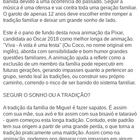
banida devido a uma ocorrência do passado. Seguir a
música é uma ofensa e vai contra toda uma geração familiar.
O garoto de apenas 12 anos deve escolher entre romper a
tradição familiar e deixar um grande sonho de lado.
Este é o pano de fundo desta nova animação da Pixar,
candidata ao Oscar 2018 como melhor longa de animação.
"Viva - A vida é uma festa" (Ou Coco, no nome original em
inglês), aborda com sensibilidade e bom humor grandes
questões familiares. A animação ajuda a refletir como a
exclusão de um membro da família pode repercutir em
futuras gerações, gerando impasses quanto a pertencer ao
grupo, sendo leal às tradições, ou construir seu próprio
caminho, correndo o risco de ser banido do sistema familiar.
SEGUIR O SONHO OU A TRADIÇÃO?
A tradição da família de Miguel é fazer sapatos. É assim
com sua mãe, sua avó e foi assim com sua bisavó e tataravó
- quem começou esta longa tradição. Contudo, este padrão
tem sua origem a partir de uma grande perda, o que torna a
tradição praticamente uma maldição. Assim como na
animação, podemos nos deparar com impasses em algum